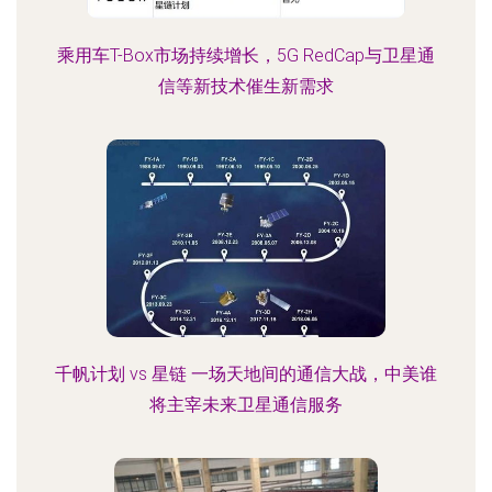
乘用车T-Box市场持续增长，5G RedCap与卫星通
信等新技术催生新需求
千帆计划 vs 星链 一场天地间的通信大战，中美谁
将主宰未来卫星通信服务