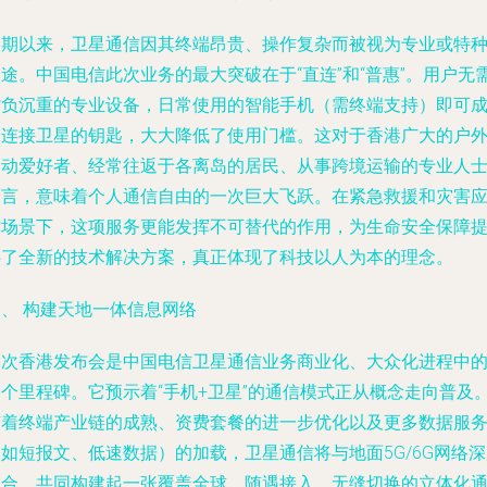
长期以来，卫星通信因其终端昂贵、操作复杂而被视为专业或特
途。中国电信此次业务的最大突破在于“直连”和“普惠”。用户无
背负沉重的专业设备，日常使用的智能手机（需终端支持）即可
为连接卫星的钥匙，大大降低了使用门槛。这对于香港广大的户
运动爱好者、经常往返于各离岛的居民、从事跨境运输的专业人
而言，意味着个人通信自由的一次巨大飞跃。在紧急救援和灾害
对场景下，这项服务更能发挥不可替代的作用，为生命安全保障
供了全新的技术解决方案，真正体现了科技以人为本的理念。
四、 构建天地一体信息网络
本次香港发布会是中国电信卫星通信业务商业化、大众化进程中
一个里程碑。它预示着“手机+卫星”的通信模式正从概念走向普及
随着终端产业链的成熟、资费套餐的进一步优化以及更多数据服
如短报文、低速数据）的加载，卫星通信将与地面5G/6G网络
融合，共同构建起一张覆盖全球、随遇接入、无缝切换的立体化