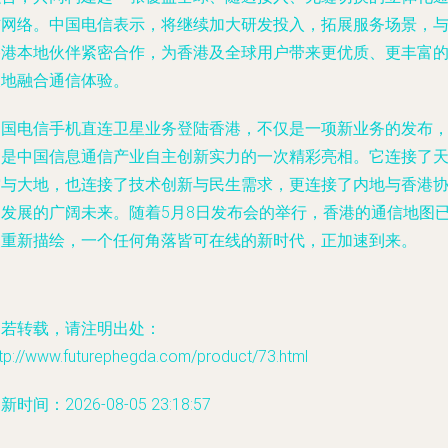
信网络。中国电信表示，将继续加大研发投入，拓展服务场景，
香港本地伙伴紧密合作，为香港及全球用户带来更优质、更丰富
天地融合通信体验。
中国电信手机直连卫星业务登陆香港，不仅是一项新业务的发布
更是中国信息通信产业自主创新实力的一次精彩亮相。它连接了
空与大地，也连接了技术创新与民生需求，更连接了内地与香港
同发展的广阔未来。随着5月8日发布会的举行，香港的通信地图
被重新描绘，一个任何角落皆可在线的新时代，正加速到来。
如若转载，请注明出处：
ttp://www.futurephegda.com/product/73.html
新时间：2026-08-05 23:18:57